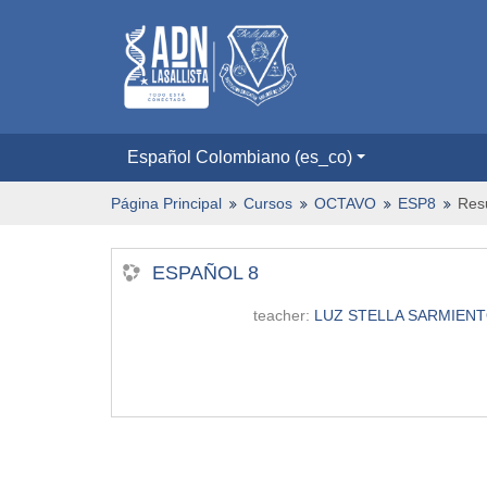
Español Colombiano ‎(es_co)‎
Página Principal
Cursos
OCTAVO
ESP8
Res
ESPAÑOL 8
teacher:
LUZ STELLA SARMIEN