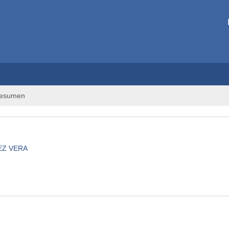
esumen
EZ VERA